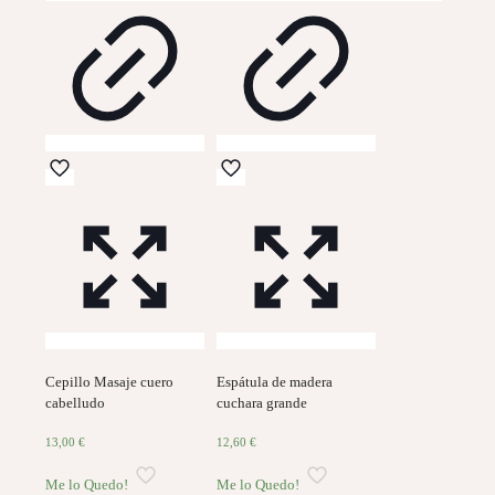
Cepillo Masaje cuero
Espátula de madera
cabelludo
cuchara grande
13,00
€
12,60
€
Me lo Quedo!
Me lo Quedo!