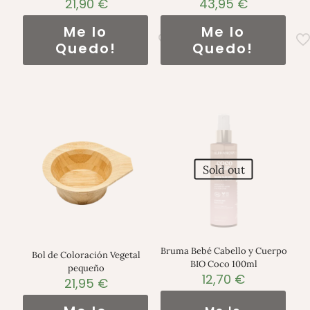
21,90
€
43,95
€
Me lo
Me lo
Quedo!
Quedo!
Sold out
Bruma Bebé Cabello y Cuerpo
Bol de Coloración Vegetal
BIO Coco 100ml
pequeño
12,70
€
21,95
€