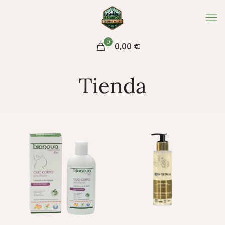
0
0,00
€
Tienda