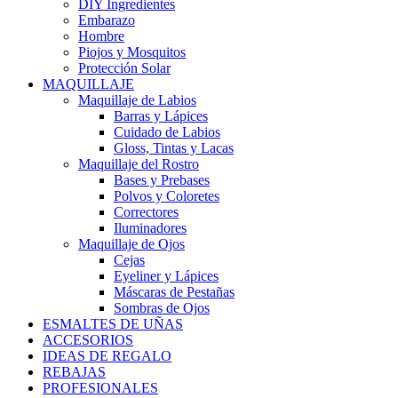
DIY Ingredientes
Embarazo
Hombre
Piojos y Mosquitos
Protección Solar
MAQUILLAJE
Maquillaje de Labios
Barras y Lápices
Cuidado de Labios
Gloss, Tintas y Lacas
Maquillaje del Rostro
Bases y Prebases
Polvos y Coloretes
Correctores
Iluminadores
Maquillaje de Ojos
Cejas
Eyeliner y Lápices
Máscaras de Pestañas
Sombras de Ojos
ESMALTES DE UÑAS
ACCESORIOS
IDEAS DE REGALO
REBAJAS
PROFESIONALES