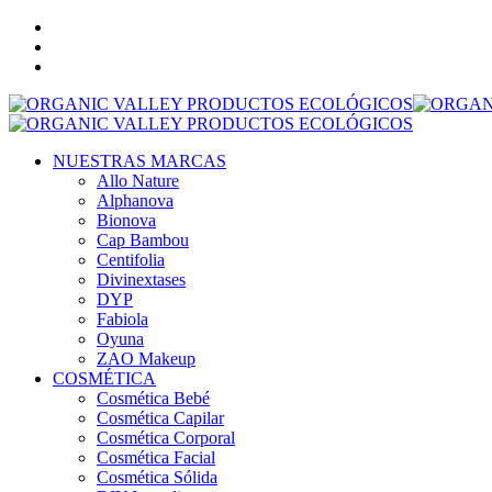
NUESTRAS MARCAS
Allo Nature
Alphanova
Bionova
Cap Bambou
Centifolia
Divinextases
DYP
Fabiola
Oyuna
ZAO Makeup
COSMÉTICA
Cosmética Bebé
Cosmética Capilar
Cosmética Corporal
Cosmética Facial
Cosmética Sólida