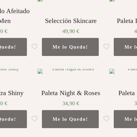
lo Afeitado
 Men
Selección Skincare
Paleta 
00
€
49,90
€
Quedo!
Me lo Quedo!
Me l
tra Shiny
Paleta Night & Roses
Paleta
90
€
34,90
€
Quedo!
Me lo Quedo!
Me l