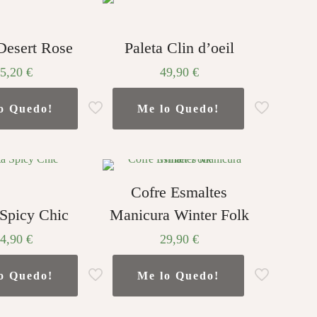
Desert Rose
Paleta Clin d’oeil
45,20
€
49,90
€
o Quedo!
Me lo Quedo!
Cofre Esmaltes
 Spicy Chic
Manicura Winter Folk
34,90
€
29,90
€
o Quedo!
Me lo Quedo!