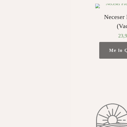
Neceser 
(Va
23,
Me lo 