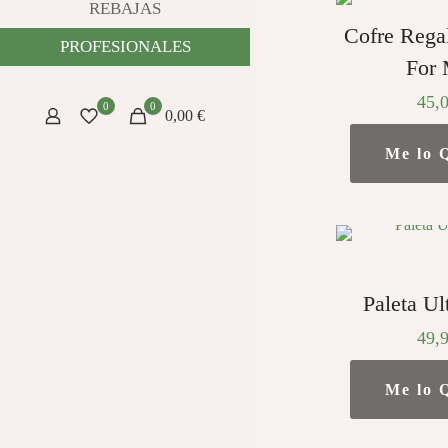
REBAJAS
Cofre Rega
PROFESIONALES
For
45,
0
0
0,00 €
Me lo 
Paleta Ul
49,
Me lo 