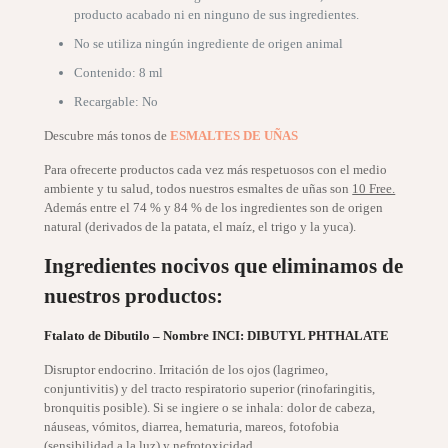
producto acabado ni en ninguno de sus ingredientes.
No se utiliza ningún ingrediente de origen animal
Contenido: 8 ml
Recargable: No
Descubre más tonos de
ESMALTES DE UÑAS
Para ofrecerte productos cada vez más respetuosos con el medio
ambiente y tu salud, todos nuestros esmaltes de uñas son
10 Free.
Además entre el 74 % y 84 % de los ingredientes son de origen
natural (derivados de la patata, el maíz, el trigo y la yuca).
Ingredientes nocivos que eliminamos de
nuestros productos:
Ftalato de Dibutilo – Nombre INCI: DIBUTYL PHTHALATE
Disruptor endocrino. Irritación de los ojos (lagrimeo,
conjuntivitis) y del tracto respiratorio superior (rinofaringitis,
bronquitis posible). Si se ingiere o se inhala: dolor de cabeza,
náuseas, vómitos, diarrea, hematuria, mareos, fotofobia
(sensibilidad a la luz) y nefrotoxicidad