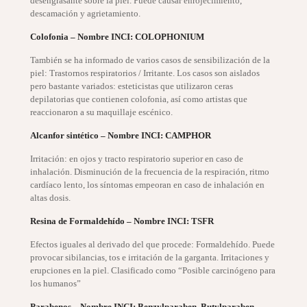
desengrasante sobre la piel. Puede causar enrojecimiento,
descamación y agrietamiento.
Colofonia – Nombre INCI: COLOPHONIUM
También se ha informado de varios casos de sensibilización de la
piel: Trastornos respiratorios / Irritante. Los casos son aislados
pero bastante variados: esteticistas que utilizaron ceras
depilatorias que contienen colofonia, así como artistas que
reaccionaron a su maquillaje escénico.
Alcanfor sintético – Nombre INCI: CAMPHOR
Irritación: en ojos y tracto respiratorio superior en caso de
inhalación. Disminución de la frecuencia de la respiración, ritmo
cardíaco lento, los síntomas empeoran en caso de inhalación en
altas dosis.
Resina de Formaldehído – Nombre INCI: TSFR
Efectos iguales al derivado del que procede: Formaldehído. Puede
provocar sibilancias, tos e irritación de la garganta. Irritaciones y
erupciones en la piel. Clasificado como “Posible carcinógeno para
los humanos”
Parabenos – Nombre INCI: Benzylparaben, Butylparaben,