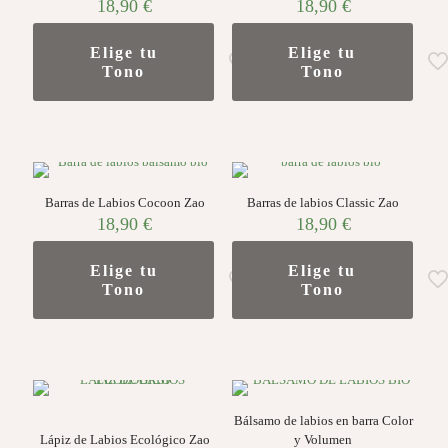
18,90
€
18,90
€
Elige tu
Elige tu
Tono
Tono
Barras de Labios Cocoon Zao
Barras de labios Classic Zao
18,90
€
18,90
€
Elige tu
Elige tu
Tono
Tono
Bálsamo de labios en barra Color
Lápiz de Labios Ecológico Zao
y Volumen