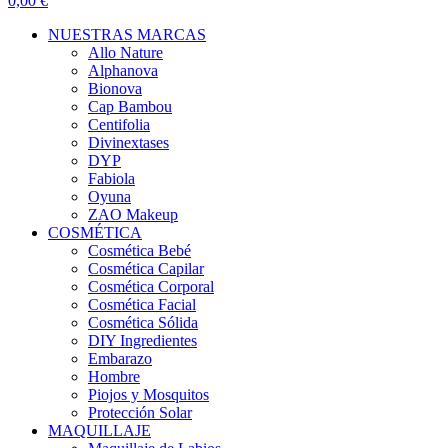
0,00 €
NUESTRAS MARCAS
Allo Nature
Alphanova
Bionova
Cap Bambou
Centifolia
Divinextases
DYP
Fabiola
Oyuna
ZAO Makeup
COSMÉTICA
Cosmética Bebé
Cosmética Capilar
Cosmética Corporal
Cosmética Facial
Cosmética Sólida
DIY Ingredientes
Embarazo
Hombre
Piojos y Mosquitos
Protección Solar
MAQUILLAJE