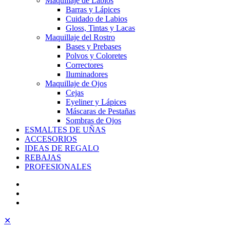
Maquillaje de Labios
Barras y Lápices
Cuidado de Labios
Gloss, Tintas y Lacas
Maquillaje del Rostro
Bases y Prebases
Polvos y Coloretes
Correctores
Iluminadores
Maquillaje de Ojos
Cejas
Eyeliner y Lápices
Máscaras de Pestañas
Sombras de Ojos
ESMALTES DE UÑAS
ACCESORIOS
IDEAS DE REGALO
REBAJAS
PROFESIONALES
✕