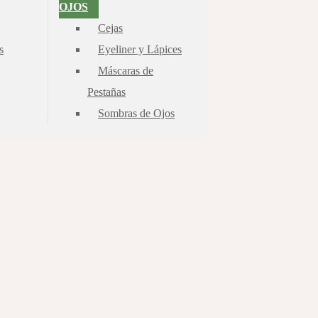
OJOS
Cejas
s
Eyeliner y Lápices
Máscaras de
Pestañas
Sombras de Ojos
ights Reserved |