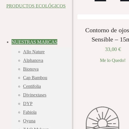
Contorno de ojos
Sensible – 15
NUESTRAS MARCAS
33,00
€
Allo Nature
Me lo Quedo!
Alphanova
Bionova
Cap Bambou
Centifolia
Divinextases
DYP
Fabiola
Oyuna