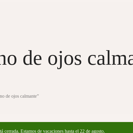
no de ojos calm
no de ojos calmante”
tá cerrada. Estamos de vacaciones hasta el 22 de agosto.