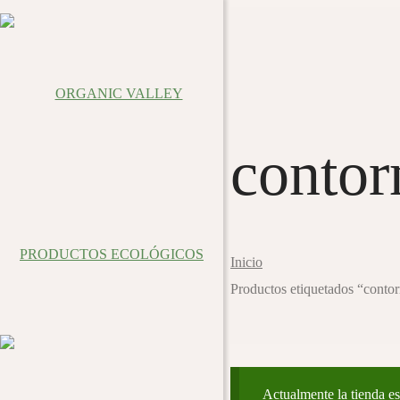
contor
Inicio
Productos etiquetados “contor
Actualmente la tienda es