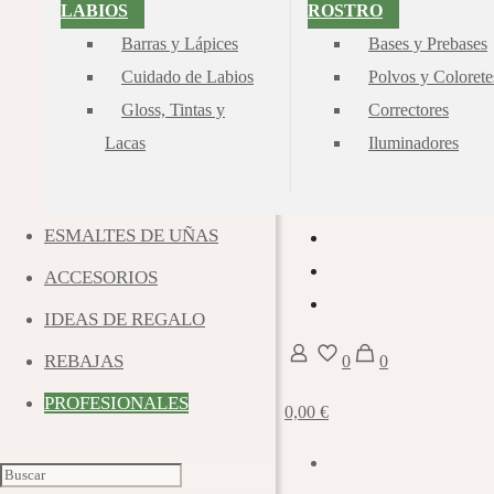
LABIOS
ROSTRO
Barras y Lápices
Bases y Prebases
Recuperar contraseña
Cuidado de Labios
Polvos y Colorete
Gloss, Tintas y
Correctores
Lacas
Iluminadores
© 2026 Organic valley | All R
ESMALTES DE UÑAS
ACCESORIOS
IDEAS DE REGALO
REBAJAS
0
0
PROFESIONALES
0,00 €