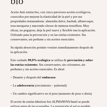
bio
Aceite Anti estrías bio, con cinco preciosos aceites ecológicos,
conocidos por mejorar la elasticidad de la piel y por sus
propiedades restauradoras: almendra dulce, baobab, albaricoque,
rosa mosqueta y macerado oleoso de mimosa tenuiflora. Muy
eficaz, no pegajoso, deja la piel suave y flexible tras la aplicación.
Utilizado para la prevención y en las estrías existentes. Sin
conservantes, sin perfume y sin aceites esenciales.
Su rápida absorción permite vestirse inmediatamente después de
la aplicación.
Este cuidado
99,9% ecológico
se utiliza de
prevención y sobre
las estrías existentes
. Sin conservantes, sin colorantes, sin
perfumes y sin aceites esenciales. Es ideal:
– Durante y después del
embarazo
– La
adolescencia
(crecimiento – pubertad)
– Un cambio significativo en el peso (aumento de peso o dieta)
El aceite de estrías fabuloso bio ALPHANOVA Santé se puede
utilizar antes de las ecografías. La exposición al sol es posible