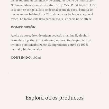
de las superficies calientes y de cualquier fuente de inflamación.
No fumar. Almacenamiento entre 15°c y 25°c. Por debajo de 15°c,
la loción se congela. Esto se debe al aceite de coco. Ponerla de
nuevo en una habitación a 25°c durante varias horas y agitar el
frasco. La loción está lista para su uso, su eficacia no se altera.
COMPOSICIÓN:
Aceite de coco, éster de origen vegetal, vitamina E, alcohol.
Fórmula sin perfume, sin silicona, sin insecticida químico, no
irritante y no sensibilizante. Su ingrediente activo es 100%
natural y biodegradable.
CONTENIDO:
100ml
Explora otros productos