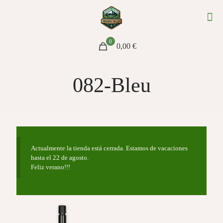
0
0,00 €
082-Bleu
Actualmente la tienda está cerrada. Estamos de vacaciones
hasta el 22 de agosto.
Feliz verano!!!