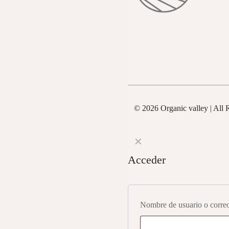
la
la
página
página
de
de
producto
product
© 2026 Organic valley | All 
✕
Acceder
Nombre de usuario o correo