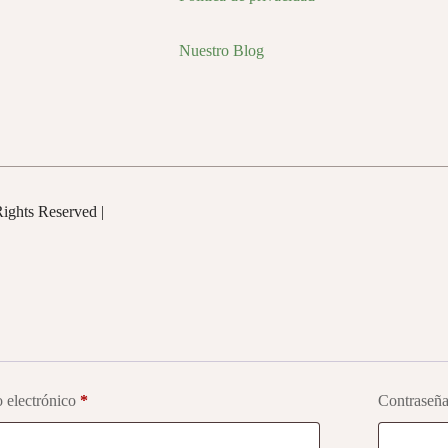
Nuestro Blog
o
Rights Reserved |
 electrónico
*
Contraseñ