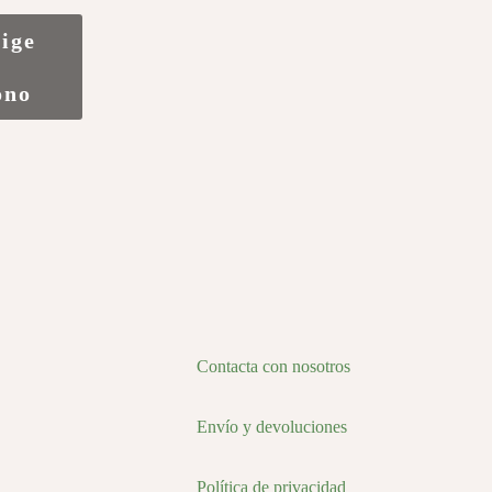
lige
u
ono
o
s
s.
s
Contacta con nosotros
Envío y devoluciones
Política de privacidad