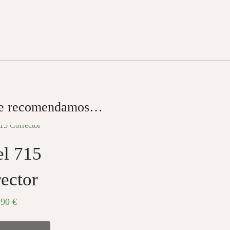
te recomendamos…
el 715
ector
,90
€