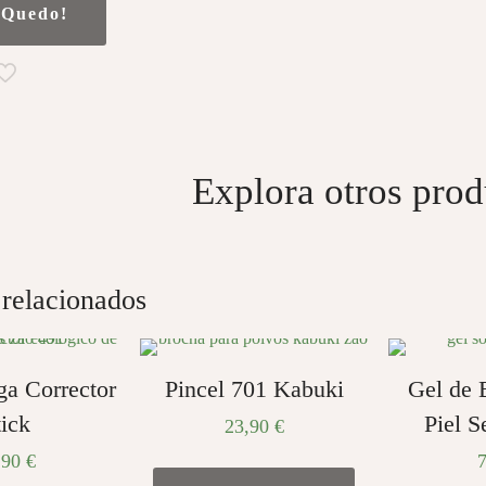
 Quedo!
Explora otros prod
 relacionados
ga Corrector
Pincel 701 Kabuki
Gel de 
tick
Piel S
23,90
€
,90
€