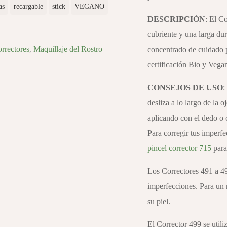
as
recargable
stick
VEGANO
DESCRIPCIÓN
: El C
cubriente y una larga dur
rrectores
,
Maquillaje del Rostro
concentrado de cuidado p
certificación Bio y Vega
CONSEJOS DE USO
:
desliza a lo largo de la o
aplicando con el dedo o 
Para corregir tus imperfe
pincel corrector 715
para 
Los Correctores 491 a 494
imperfecciones. Para un r
su piel.
El Corrector 499 se utiliz