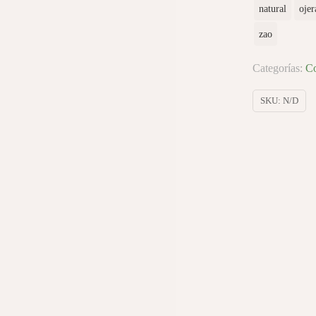
natural
ojer
zao
Categorías:
Co
SKU:
N/D