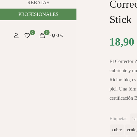
Corre
REBAJAS
PROFESIONALES
Stick
0
0
0,00 €
18,90
El Corrector 
cubriente y un
Ricino bio, es
piel. Una fór
certificación 
Etiquetas:
ba
cubre
ecolo